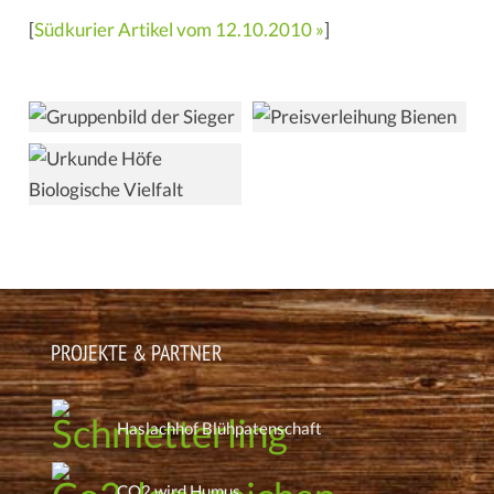
[
Südkurier Artikel vom 12.10.2010 »
]
PROJEKTE & PARTNER
Haslachhof Blühpatenschaft
CO2 wird Humus