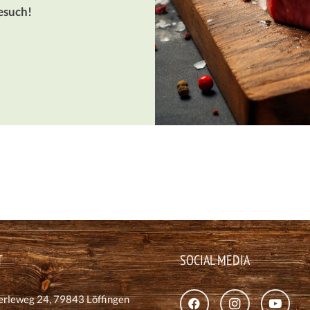
Besuch!
T
SOCIAL MEDIA
leweg 24, 79843 Löffingen