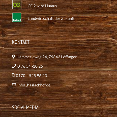
CO2 wird Humus
Landwirtschaft der Zukunft
KONTAKT
Hämmerleweg 24, 79843 Löffingen
0 76 54 -10 25
0170 – 525 96 23
info@haslachhof.de
SOCIAL MEDIA